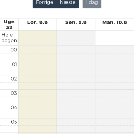
Forrige
Næste
I dag
Uge
Lør. 8.8
Søn. 9.8
Man. 10.8
32
Hele
dagen
00
01
02
03
04
05