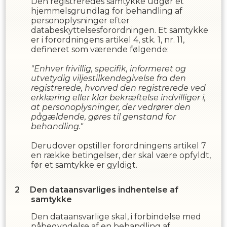
Den registreredes samtykke udgør et
hjemmelsgrundlag for behandling af
personoplysninger efter
databeskyttelsesforordningen. Et samtykke
er i forordningens artikel 4, stk. 1, nr. 11,
defineret som værende følgende:
"Enhver frivillig, specifik, informeret og
utvetydig viljestilkendegivelse fra den
registrerede, hvorved den registrerede ved
erklæring eller klar bekræftelse indvilliger i,
at personoplysninger, der vedrører den
pågældende, gøres til genstand for
behandling."
Derudover opstiller forordningens artikel 7
en række betingelser, der skal være opfyldt,
før et samtykke er gyldigt.
Den dataansvarliges indhentelse af
samtykke
Den dataansvarlige skal, i forbindelse med
påbegyndelse af en behandling af