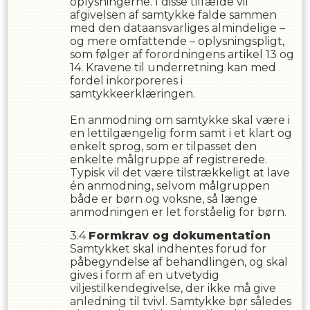
oplysningerne. I disse tilfælde vil
afgivelsen af samtykke falde sammen
med den dataansvarliges almindelige –
og mere omfattende – oplysningspligt,
som følger af forordningens artikel 13 og
14. Kravene til underretning kan med
fordel inkorporeres i
samtykkeerklæringen.
En anmodning om samtykke skal være i
en lettilgængelig form samt i et klart og
enkelt sprog, som er tilpasset den
enkelte målgruppe af registrerede.
Typisk vil det være tilstrækkeligt at lave
én anmodning, selvom målgruppen
både er børn og voksne, så længe
anmodningen er let forståelig for børn.
Formkrav og dokumentation
Samtykket skal indhentes forud for
påbegyndelse af behandlingen, og skal
gives i form af en utvetydig
viljestilkendegivelse, der ikke må give
anledning til tvivl. Samtykke bør således