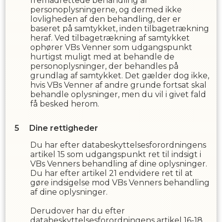
fremadrettede behandling af
personoplysningerne, og dermed ikke
lovligheden af den behandling, der er
baseret på samtykket, inden tilbagetrækning
heraf. Ved tilbagetrækning af samtykket
ophører
VBs Venner
som udgangspunkt
hurtigst muligt med at behandle de
personoplysninger, der behandles på
grundlag af samtykket. Det gælder dog ikke,
hvis
VBs Venner
af andre grunde fortsat skal
behandle oplysninger, men du vil i givet fald
få besked herom.
Dine rettigheder
Du har efter databeskyttelsesforordningens
artikel 15 som udgangspunkt ret til indsigt i
VBs Venner
s
behandling af dine oplysninger.
Du har efter artikel 21 endvidere ret til at
gøre indsigelse mod
VBs Venner
s
behandling
af dine oplysninger.
Derudover har du efter
databeskyttelsesforordningens artikel 16-18