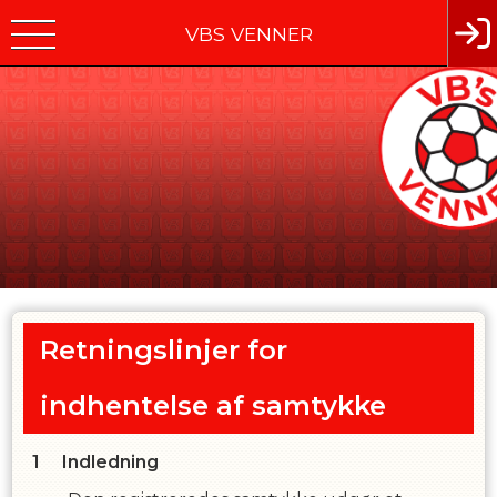
VBS VENNER
Retningslinjer for
indhentelse af samtykke
Indledning